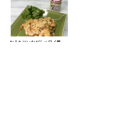
おうちにいながらハワイ気
分！ きざみにんにくで簡単！
本格！【ガーリックシュリン
プ】 桃屋のかんたんレシピ
話題沸騰！ギガマート展！
カタスギルオオカブト 513回目のター
ン！
令和8年度「TBSこども音楽コンクー
ル」横浜地区大会レポート