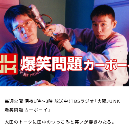
お知らせ
イベント・グッズ
YouTube
会社情報
毎週火曜 深夜1時～3時 放送中！TBSラジオ『火曜JUNK
爆笑問題 カーボーイ』
太田のトークに田中のつっこみと笑いが響きわたる。