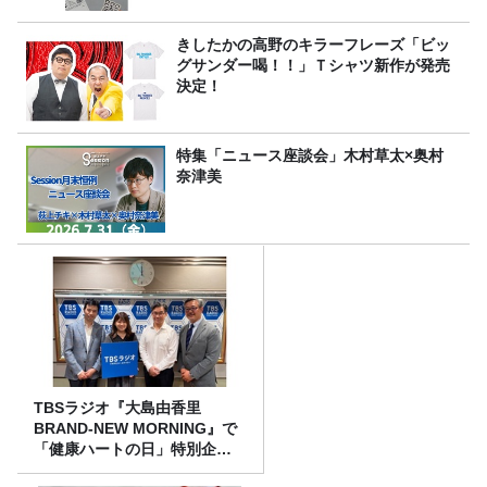
きしたかの高野のキラーフレーズ「ビッ
グサンダー喝！！」Ｔシャツ新作が発売
決定！
特集「ニュース座談会」木村草太×奥村
奈津美
TBSラジオ『大島由香里
BRAND-NEW MORNING』で
「健康ハートの日」特別企画
を8/10（月）に放送