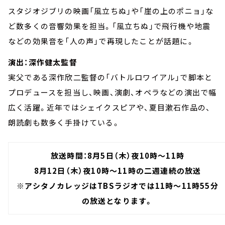
スタジオジブリの映画「風立ちぬ」や「崖の上のポニョ」な
ど数多くの音響効果を担当。「風立ちぬ」で飛行機や地震
などの効果音を「人の声」で再現したことが話題に。
演出：深作健太監督
実父である深作欣二監督の「バトルロワイアル」で脚本と
プロデュースを担当し、映画、演劇、オペラなどの演出で幅
広く活躍。近年ではシェイクスピアや、夏目漱石作品の、
朗読劇も数多く手掛けている。
放送時間：8月5日（木）夜10時～11時
8月12日（木）夜10時～11時の二週連続の放送
※アシタノカレッジはTBSラジオでは11時～11時55分
の放送となります。