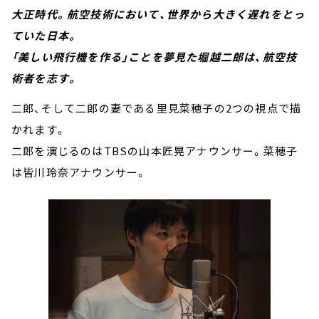
大正時代。航空技術において、世界から大きく遅れをとっ
ていた日本。
「美しい飛行機を作る」ことを夢見た堀越二郎は、航空技
術者を志す。
二郎、そして二郎の妻である里見菜穂子の2つの視点で描
かれます。
二郎を演じるのはTBSの山本匠晃アナウンサー。菜穂子
は皆川玲奈アナウンサー。