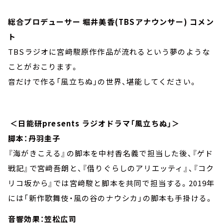
総合プロデューサー 堀井美香(TBSアナウンサー) コメン
ト
TBSラジオに宮﨑駿原作作品が流れるという夢のような
ことがおこります。
音だけで作る「風立ちぬ」の世界、堪能してください。
＜日能研presents ラジオドラマ「風立ちぬ」＞
脚本：丹羽圭子
『海がきこえる』の脚本を中村香名義で担当した後、『ゲド
戦記』で宮﨑吾朗と、『借りぐらしのアリエッティ』、『コク
リコ坂から』では宮﨑駿と脚本を共同で担当する。2019年
には「新作歌舞伎・風の谷のナウシカ」の脚本も手掛ける。
音響効果：笠松広司