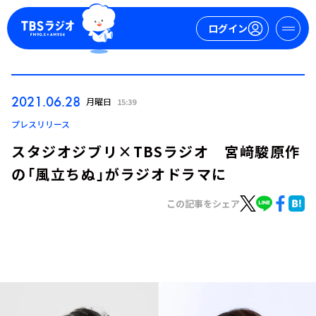
ログイン
マイページ
2021.06.28
月曜日
15:39
新規会員登録
ログイン
プレスリリース
スタジオジブリ×TBSラジオ 宮﨑駿原作
の「風立ちぬ」がラジオドラマに
この記事をシェア
今日の番組表
週間番組表
トピックス
TBS Podcast