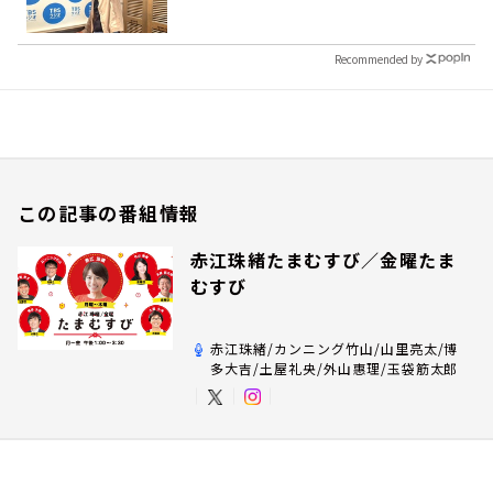
Recommended by
この記事の番組情報
赤江珠緒たまむすび／金曜たま
むすび
赤江珠緒/カンニング竹山/山里亮太/博
多大吉/土屋礼央/外山惠理/玉袋筋太郎