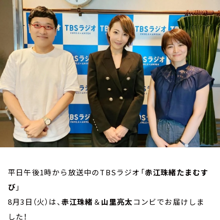
お知らせ
イベント・グッズ
YouTube
会社情報
平日午後1時から放送中のTBSラジオ「
赤江珠緒たまむす
び
」
8月3日（火）は、
赤江珠緒
＆
山里亮太
コンビでお届けしま
した！