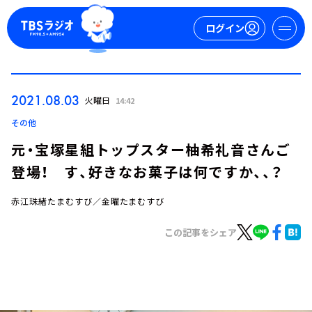
ログイン
マイページ
2021.08.03
火曜日
14:42
新規会員登録
ログイン
その他
元・宝塚星組トップスター柚希礼音さんご
登場！ す、好きなお菓子は何ですか、、？
赤江珠緒たまむすび／金曜たまむすび
この記事をシェア
今日の番組表
週間番組表
トピックス
TBS Podcast