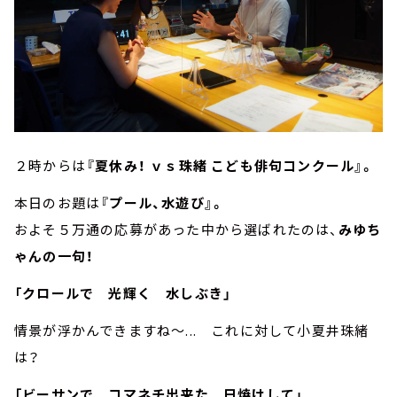
２時からは
『夏休み！ ｖｓ珠緒 こども俳句コンクール』。
本日のお題は
『プール、水遊び』。
およそ５万通の応募があった中から選ばれたのは、
みゆち
ゃんの一句！
「クロールで 光輝く 水しぶき」
情景が浮かんできますね～... これに対して小夏井珠緒
は？
「ビーサンで コマネチ出来た 日焼けして」