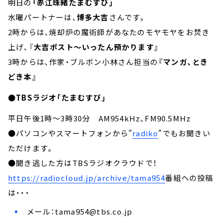
明日の
「赤江珠緒たまむすび」
水曜パートナーは、
博多大吉
さんです。
2時からは、焼却炉の魔術師があなたのモヤモヤをお焚き
上げ、『
大吉ポスト～いったん預かります』
3時からは、作家・ブルボン小林さん担当の
『マンガ、とき
どき本』
●TBSラジオ「たまむすび」
平日午後1時～3時30分 AM954kHz、FM90.5MHz
●パソコンやスマートフォンから”
radiko
”でもお聞きい
ただけます。
●聞き逃した方はTBSラジオクラウドで！
https://radiocloud.jp/archive/tama954
番組への投稿
は・・・
メール：
tama954@tbs.co.jp