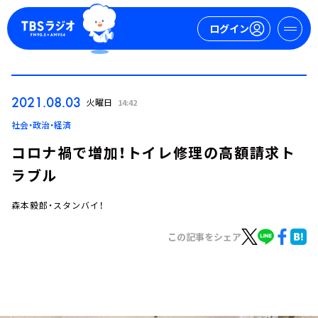
ログイン
マイページ
2021.08.03
火曜日
14:42
新規会員登録
ログイン
社会・政治・経済
コロナ禍で増加！トイレ修理の高額請求ト
ラブル
森本毅郎・スタンバイ！
この記事をシェア
今日の番組表
週間番組表
トピックス
TBS Podcast