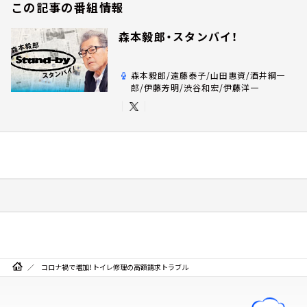
この記事の番組情報
森本毅郎・スタンバイ！
森本毅郎/遠藤泰子/山田惠資/酒井綱一
郎/伊藤芳明/渋谷和宏/伊藤洋一
コロナ禍で増加！トイレ修理の高額請求トラブル