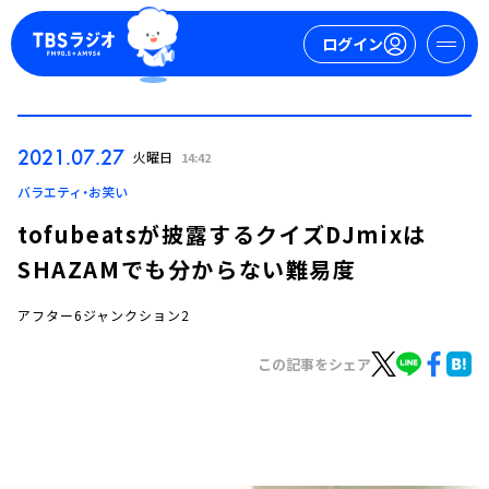
ログイン
マイページ
2021.07.27
火曜日
14:42
新規会員登録
ログイン
バラエティ・お笑い
tofubeatsが披露するクイズDJmixは
SHAZAMでも分からない難易度
アフター6ジャンクション2
この記事をシェア
今日の番組表
週間番組表
トピックス
TBS Podcast