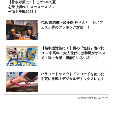
【暑さ対策に！】この1本で夏
を乗り切れ！ スースースプレ
ー頂上決戦2026！
#19. 氣志團・綾小路 翔さんと「シノフ
ェス」夢のブッキング対談！！
【熱中症対策に！】夏の『塩飴』食べ比
べ ～中高年・大人世代には和風がオスス
メ！味・食感・機能性いろいろ！～
パラコードやアウトドアコードを使った
手芸に挑戦！デジタルデトックスにも！
Recommended by