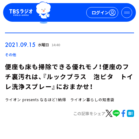
ログイン
マイページ
2021.09.15
水曜日
14:40
新規会員登録
ログイン
その他
便座も床も掃除できる優れモノ！便座のフ
チ裏汚れは、『ルックプラス 泡ピタ トイ
レ洗浄スプレー』におまかせ！
ライオン presents なるほど！納得 ライオン暮らしの知恵袋
今日の番組表
この記事をシェア
週間番組表
トピックス
TBS Podcast