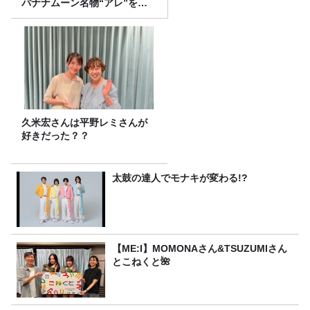
バナナムーン名物“アレ”を喰
らう」
久米宏さんは平野レミさんが
好きだった？？
太鼓の達人でモナキが変わる!?
【ME:I】MOMONAさん&TSUZUMIさん
とこねくと🌺