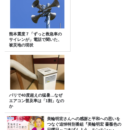
熊本震度７「ずっと救急車の
サイレンが」電話で聞いた、
被災地の現状
パリで40度超えの猛暑…なぜ
エアコン普及率は「1割」なの
か
美輪明宏さんへの感謝と平和への思いを
つなぐ追悼特別番組『美輪明宏 薔薇色の
日曜日～ごきげんよう、ルンルン～』