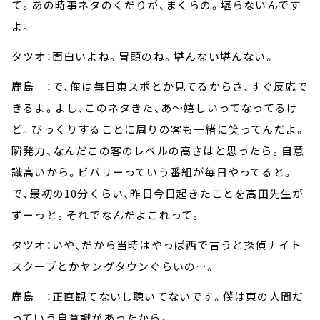
て。あの時事ネタのくだりが、まくらの。堪らないんです
よ。
タツオ：面白いよね。冒頭のね。堪んない堪んない。
鹿島 ：で、俺は毎日東スポとか見てるからさ、すぐ反応で
きるよ。よし、このネタきた、あ～嬉しいってなってるけ
ど。びっくりすることに周りの客も一緒に笑ってんだよ。
瞬発力、なんだこの客のレベルの高さはと思ったら。自意
識高いから。ビバリーっていう番組が毎日やってると。
で、最初の10分くらい、昨日今日起きたことを高田先生が
ずーっと。それでなんだよこれって。
タツオ：いや、だから当時はやっぱ西で言うと探偵ナイト
スクープとかヤングタウンぐらいの…。
鹿島 ：正直観てないし聴いてないです。僕は東の人間だ
っていう自意識があったから。