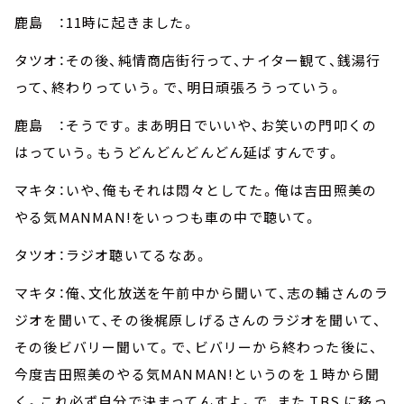
鹿島 ：11時に起きました。
タツオ：その後、純情商店街行って、ナイター観て、銭湯行
って、終わりっていう。で、明日頑張ろうっていう。
鹿島 ：そうです。まあ明日でいいや、お笑いの門叩くの
はっていう。もうどんどんどんどん延ばすんです。
マキタ：いや、俺もそれは悶々としてた。俺は吉田照美の
やる気MANMAN!をいっつも車の中で聴いて。
タツオ：ラジオ聴いてるなあ。
マキタ：俺、文化放送を午前中から聞いて、志の輔さんのラ
ジオを聞いて、その後梶原しげるさんのラジオを聞いて、
その後ビバリー聞いて。で、ビバリーから終わった後に、
今度吉田照美のやる気MANMAN!というのを１時から聞
く。これ必ず自分で決まってんすよ。で、また TBS に移っ