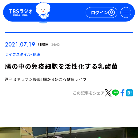
ログイン
マイページ
2021.07.19
月曜日
14:42
新規会員登録
ログイン
ライフスタイル・健康
腸の中の免疫細胞を活性化する乳酸菌
週刊ミヤリサン製薬！腸から始まる健康ライフ
この記事をシェア
今日の番組表
週間番組表
トピックス
TBS Podcast