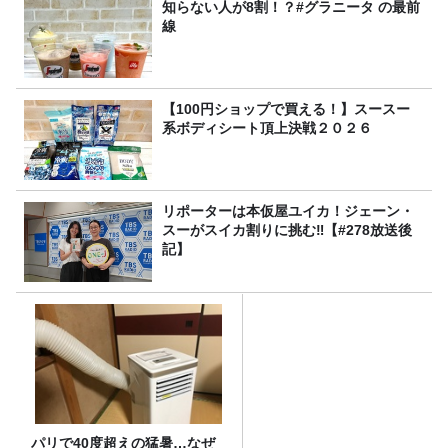
知らない人が8割！？#グラニータ の最前
線
【100円ショップで買える！】スースー
系ボディシート頂上決戦２０２６
リポーターは本仮屋ユイカ！ジェーン・
スーがスイカ割りに挑む‼【#278放送後
記】
パリで40度超えの猛暑…なぜ