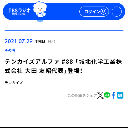
ログイン
マイページ
2021.07.29
木曜日
14:42
新規会員登録
ログイン
その他
テンカイズアルファ #88 「城北化学工業株
式会社 大田 友昭代表」登場！
テンカイズ
この記事をシェア
今日の番組表
週間番組表
トピックス
TBS Podcast