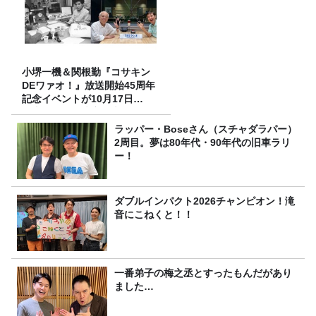
小堺一機＆関根勤『コサキン
DEワァオ！』放送開始45周年
記念イベントが10月17日
（土）に開催決定！本日より
FC先行受付スタート！
ラッパー・Boseさん（スチャダラパー）
2周目。夢は80年代・90年代の旧車ラリ
ー！
ダブルインパクト2026チャンピオン！滝
音にこねくと！！
一番弟子の梅之丞とすったもんだがあり
ました…