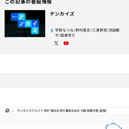
この記事の番組情報
テンカイズ
宇賀なつみ/野村高文/三浦崇宏/浜田敬
子/設楽悠介
テンカイズアルファ #88 「城北化学工業株式会社 大田 友昭代表」登場！