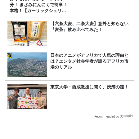
分！ きざみにんにくで簡単！
本格！【ガーリックシュリン
プ】 桃屋のかんたんレシピ
【六条大麦、二条大麦】意外と知らない
『麦茶』飲み比べてみた！
日本のアニメがアフリカで人気の理由と
は？エンタメ社会学者が語るアフリカ市
場のリアル
東京大学・西成教授に聞く、渋滞の謎！
Recommended by