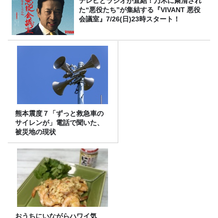
テレビとラジオが直結！乃木に粛清され
た“悪役たち”が集結する『VIVANT 悪役
会議室』7/26(日)23時スタート！
熊本震度７「ずっと救急車の
サイレンが」電話で聞いた、
被災地の現状
おうちにいながらハワイ気