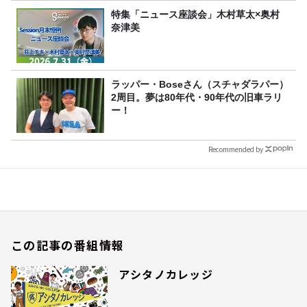
特集「ニュース座談会」木村草太×奥村
奈津美
ラッパー・Boseさん（スチャダラパー）
2周目。夢は80年代・90年代の旧車ラリ
ー！
Recommended by
この記事の番組情報
アシタノカレッジ