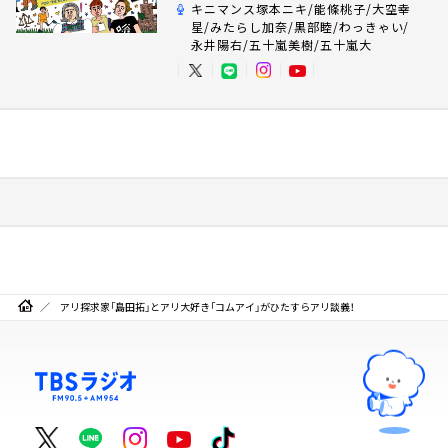
キニマンス塚本ニキ/能條桃子/大空幸
星/みたらし加奈/黒部睦/わっきゃい/
永井陽右/五十嵐美樹/五十嵐大
アリ探求家「島田拓」とアリ大好き「コムアイ」がひたすらアリ談義！