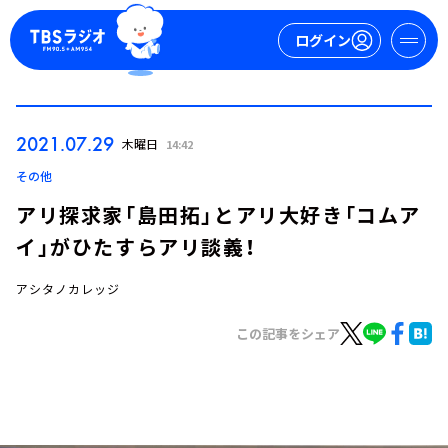
ログイン
マイページ
2021.07.29
木曜日
14:42
新規会員登録
ログイン
その他
アリ探求家「島田拓」とアリ大好き「コムア
イ」がひたすらアリ談義！
アシタノカレッジ
この記事をシェア
今日の番組表
週間番組表
トピックス
TBS Podcast