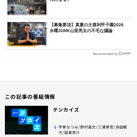
【募集要項】真夏の大喜利甲子園2026
水曜JUNK山里亮太の不毛な議論
Recommended by
この記事の番組情報
テンカイズ
宇賀なつみ/野村高文/三浦崇宏/浜田敬
子/設楽悠介