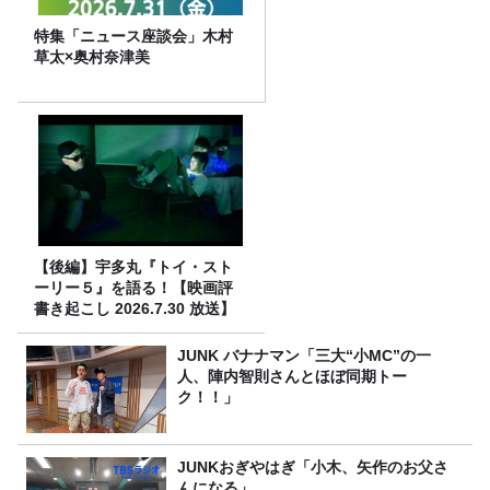
特集「ニュース座談会」木村
草太×奥村奈津美
【後編】宇多丸『トイ・スト
ーリー５』を語る！【映画評
書き起こし 2026.7.30 放送】
JUNK バナナマン「三大“小MC”の一
人、陣内智則さんとほぼ同期トー
ク！！」
JUNKおぎやはぎ「小木、矢作のお父さ
んになる」