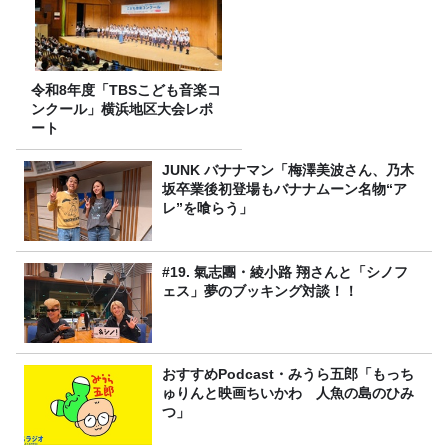
令和8年度「TBSこども音楽コ
ンクール」横浜地区大会レポ
ート
JUNK バナナマン「梅澤美波さん、乃木
坂卒業後初登場もバナナムーン名物“ア
レ”を喰らう」
#19. 氣志團・綾小路 翔さんと「シノフ
ェス」夢のブッキング対談！！
おすすめPodcast・みうら五郎「もっち
ゅりんと映画ちいかわ 人魚の島のひみ
つ」