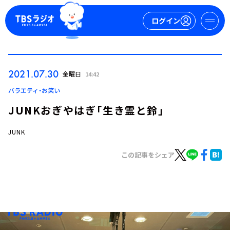
ログイン
マイページ
2021.07.30
金曜日
14:42
新規会員登録
ログイン
バラエティ・お笑い
JUNKおぎやはぎ「生き霊と鈴」
JUNK
この記事をシェア
今日の番組表
週間番組表
トピックス
TBS Podcast