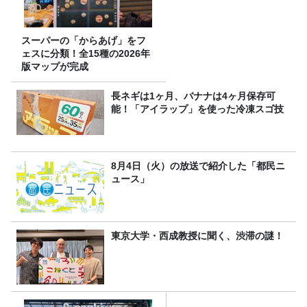
スーパーの「からあげ」をフ
ェスに分類！全15種の2026年
版マップが完成
長ネギは1ヶ月、バナナは4ヶ月保存可
能！「アイラップ」を使った冷凍スゴ技
8月4日（火）の放送で紹介した「都民ニ
ュース」
東京大学・西成教授に聞く、渋滞の謎！