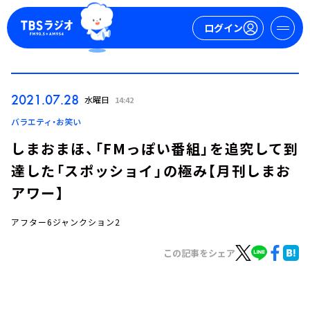
ログイン
マイページ
2021.07.28
水曜日
14:42
新規会員登録
ログイン
バラエティ・お笑い
しまおまほ、「FMっぽい番組」を追究して到
達した「スポッショイ」の極み【月刊しまお
アワー】
アフター6ジャンクション2
今日の番組表
この記事をシェア
週間番組表
トピックス
TBS Podcast