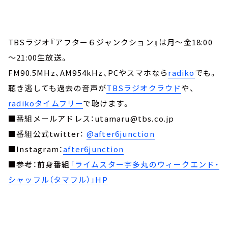
TBSラジオ『アフター６ジャンクション』は月～金18:00
～21:00生放送。
FM90.5MHz、AM954kHz、PCやスマホなら
radiko
でも。
聴き逃しても過去の音声が
TBSラジオクラウド
や、
radikoタイムフリー
で聴けます。
■番組メールアドレス：utamaru@tbs.co.jp
■番組公式twitter：
@after6junction
■Instagram：
after6junction
■参考：前身番組
「ライムスター宇多丸のウィークエンド・
シャッフル（タマフル）」HP