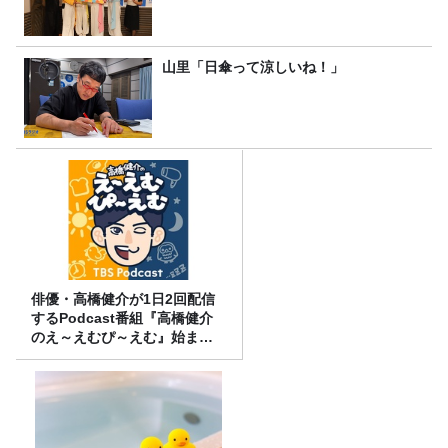
山里「日傘って涼しいね！」
俳優・高橋健介が1日2回配信
するPodcast番組『高橋健介
のえ～えむぴ～えむ』始まり
ます