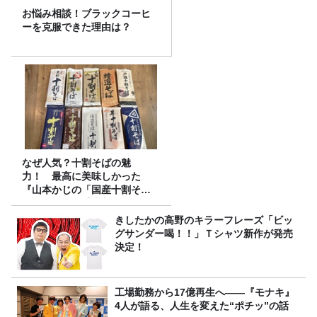
お悩み相談！ブラックコーヒ
ーを克服できた理由は？
なぜ人気？十割そばの魅
力！ 最高に美味しかった
『山本かじの「国産十割そ
ば」』とは？【十割そば10種
食べ比べ】
きしたかの高野のキラーフレーズ「ビッ
グサンダー喝！！」Ｔシャツ新作が発売
決定！
工場勤務から17億再生へ——『モナキ』
4人が語る、人生を変えた“ポチッ”の話