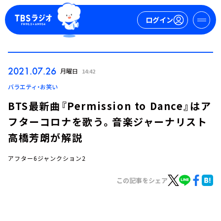
ログイン
マイページ
2021.07.26
月曜日
14:42
新規会員登録
ログイン
バラエティ・お笑い
BTS最新曲『Permission to Dance』はア
フターコロナを歌う。音楽ジャーナリスト
高橋芳朗が解説
アフター6ジャンクション2
今日の番組表
この記事をシェア
週間番組表
トピックス
TBS Podcast