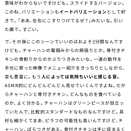
意味がわからないですけども。スライドするバージョン。
このね、バリエーションも
イートバリエーション
として好
きで。「ああ、左右にこすりつけてるぜ？」みたいな。引い
た画で。すごい。
で、その後にこのシーンでいいのはおよそ2分間なんです
けども。チャーハンの鷲掴みからの頬張りとか。骨付きチ
キンの骨割りからのかぶりつきみたいな。一連の動作を
手元に寄った映像でメニュー紹介をきっちりとしながら、
音も豊富に。もう
人によっては気持ちいいと感じる音。
ASMR的にどんどんどんどん見せていくんですよね。だか
らチャーハンと骨付きチキン。どんなものを食べている
のか、よく分かる。チャーハンはグリーンピースが目立っ
ていたんで、比較的スタンダードなものなんですけど。具
材も細かくてまあ、ピラフの可能性も高いんですけど、チ
ャーハン。ぱらつきがある。骨付きチキンは手に収まるく