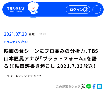
ログイン
マイページ
2021.07.23
金曜日
14:42
新規会員登録
ログイン
バラエティ・お笑い
映画の食シーンにプロ並みの分析力、TBS
山本匠晃アナが『プラットフォーム』を語
る！【映画評書き起こし 2021.7.23放送】
アフター6ジャンクション2
今日の番組表
この記事をシェア
週間番組表
トピックス
TBS Podcast