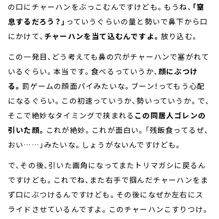
の口にチャーハンをぶっこむんですけども。もうね、
「窒
息するだろう？」
っていうぐらいの量と勢いで鼻下から口
にかけて、
チャーハンを当て込むんですよ。
放り込む。
この一発目、どう考えても鼻の穴がチャーハンで塞がれて
いるぐらい。本当です。食べるっていうか、
顔にぶつけ
る。
罰ゲームの顔面パイみたいな。ブーン！ってもう心配
になるぐらい。この初速っていうか、勢いっていうか。で、
そこで絶妙なタイミングで挟まれる
この同居人ゴレンの
引いた顔。
これが絶妙。これが面白い。「残飯食ってるぜ、
おい……」みたいな。しょうがないんですけども。
で、その後、引いた画角になってまたトリマガシに戻るん
ですけども。これでね、また右手で掴んだチャーハンをま
ず口にぶつけるんですけども。その後になぜか左右にス
ライドさせているんですよ。このチャーハンこすりつけ。