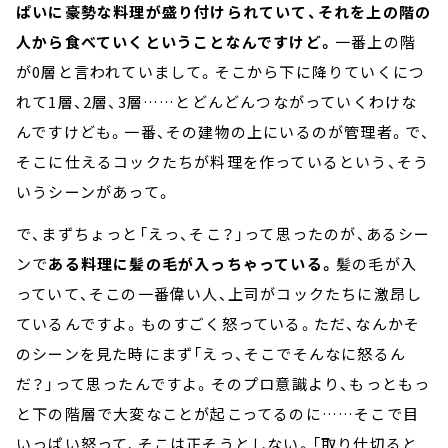
ぱいに豪勢な料理が盛り付けられていて、それを上の階の
人から食べていくということなんですけど。
一番上の階
が0層と言われていまして。そこから下に降りていくにつ
れて1層、2層、3層……とどんどんつながっていくわけな
んですけども。一番、その建物の上にいるのが管理者。で、
そこに仕えるコックたちが料理を作っているという、そう
いうシーンがあって。
で、まずちょっと「えっ、そこ？」って思ったのが、あるシー
ンで
ある料理に髪の毛が入っちゃっている。
髪の毛が入
っていて、そこの一番偉い人、上司がコックたちに激昂し
ているんですよ。ものすごく怒っている。ただ、なんかそ
のシーンを見た時にまず「えっ、そこでそんなに怒るん
だ？」って思ったんですよ。そのプロ意識より、もっともっ
と下の階層で大変なことが起こってるのに……そこで目
いっぱい怒って、そこは正そうとしない。「取り仕切ると