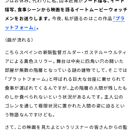
ンはお休み。代わりに私、山本匠晃が
フード描写、イート
描写、食事シーンから映画を語るイートムービーウォッチ
メンをお送りします。
今夜、私が語るのはこの作品
『プラ
ットフォーム』
。
（曲が流れる）
こちらスペインの新鋭監督ガルダー・ガステル＝ウルティ
アによる異色スリラー。舞台は中央に四角い穴の開いた
部屋が無数の階層となっている謎の建物でして、そこでは
「プラットフォーム」と呼ばれる巨大な台座に乗せられて
食事が運ばれてくるんですが、上の階層の人間が残したも
のしか食べられないという状況があるんです。主人公の
ゴレンを通して極限状況に置かれた人間の姿に迫るとい
う物語なんですけども。
さて、この映画を見たよというリスナーの皆さんからの監