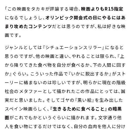
「この映画をタカキが評論する場合、
映画よりもR15指定
になるでしょうし、
オリンピック開会式の日にやるにはあ
まり攻めたコンテンツ
だとは思うのですが、私は好きな映
画です。
ジャンルとしては『シチュエーションスリラー』になると
思うのですが、他の映画と違い、やれることは限られ、『上
から降りてきた食べ物を自分が食べるか、下の人間に回す
か』ぐらい。こういった作品で『いかに脱出するか』がスト
ーリーに絡まないのは珍しいですが、明らかに現在の階級
社会のメタファーとして描かれたこの作品にとっては、誠
実だと思いました。そしてゴヤの『黒い絵』を生み出した
スペイン映画らしく、
『生きるために食べること』の暗黒
面
がこれでもかというぐらいに描かれます。文字通り他
人を食い物にするだけではなく、自分の血肉を他人に分け