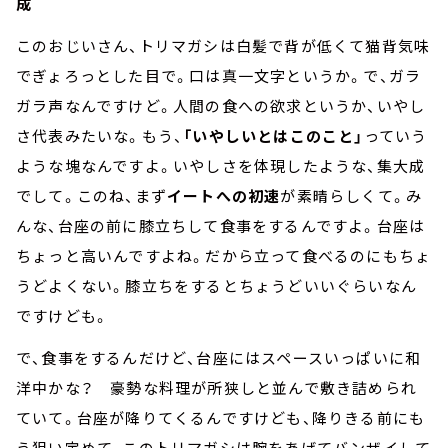
成
このおじいさん、トリマガシは白髪で背が低くて猫背気味
でぎょろっとした目で。口は真一文字というか。で、ガラ
ガラ声なんですけど。人間の食への欲求というか、いやし
さ代表みたいな。もう、
「いやしいとはこのこと」
っていう
ような塊なんですよ。いやしさを体現したような、集大成
でして。このね、まず
イートへの初速
が素晴らしくて。み
んな、台座の前に膝立ちして食事をするんですよ。台座は
ちょっと高いんですよね。だから立って食べるのにもちょ
うどよくない。膝立ちをするとちょうどいいぐらいなん
ですけども。
で、食事をするんだけど、台座にはスペースいっぱいに和
洋中かな？ 豪勢な料理が所狭しと並んで敷き詰められ
ていて。台座が降りてくるんですけども、降りきる前にも
う狙い定めて、このトリマガシは腕をあげてバンザイして