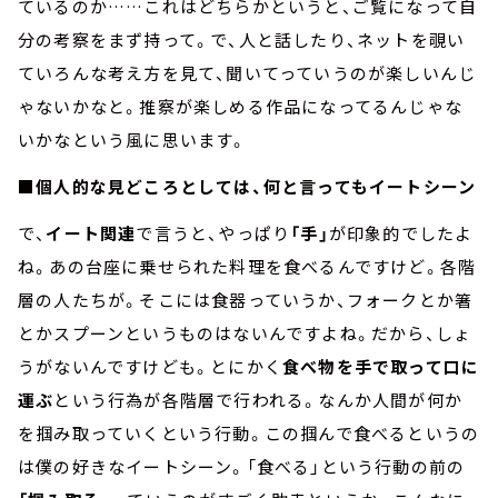
ているのか……これはどちらかというと、ご覧になって自
分の考察をまず持って。で、人と話したり、ネットを覗い
ていろんな考え方を見て、聞いてっていうのが楽しいんじ
ゃないかなと。推察が楽しめる作品になってるんじゃな
いかなという風に思います。
■個人的な見どころとしては、何と言ってもイートシーン
で、
イート関連
で言うと、やっぱり
「手」
が印象的でしたよ
ね。あの台座に乗せられた料理を食べるんですけど。各階
層の人たちが。そこには食器っていうか、フォークとか箸
とかスプーンというものはないんですよね。だから、しょ
うがないんですけども。とにかく
食べ物を手で取って口に
運ぶ
という行為が各階層で行われる。なんか人間が何か
を掴み取っていくという行動。この掴んで食べるというの
は僕の好きなイートシーン。「食べる」という行動の前の