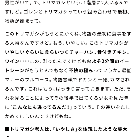
男性がいて。で、トリマガシという、1階層に2人いるんで
すけど。ゴレンとトリマガシっていう組み合わせで最初、
物語が始まって。
このトリマガシがもうとにかくね、物語の最初に食事をす
る人物なんですけど。もう、いやしい。このトリマガシが
いやしいぐらいに食らいつくチャーハン、骨付きチキン、
ワイン……
この、測ったんですけども
およそ2分間のイー
トシーン
がもうとんでもなく
不快の極み
っていうか。最低
マナーのフルコース。物語冒頭でドカンと一発、カマされ
るんです。これはもう、はっきり言っておきます。ただ、そ
れを見ることによってその後半で出てくる少女を見た時
に
「こんなにも違ってるんだ！」
っていう。その違いをたし
かめてほしいんですけどもね。
■トリマガシ老人は、「いやしさ」を体現したような集大