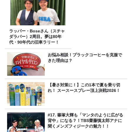
ラッパー・Boseさん（スチャ
ダラパー）2周目。夢は80年
代・90年代の旧車ラリー！
お悩み相談！ブラックコーヒーを克服で
きた理由は？
【暑さ対策に！】この1本で夏を乗り切
れ！ スースースプレー頂上決戦2026！
#17. 篠塚大輝も「マンタのように広がる
背中」になる？！TBS齋藤慎太郎アナに
聞くメンズフィジークの魅力！！