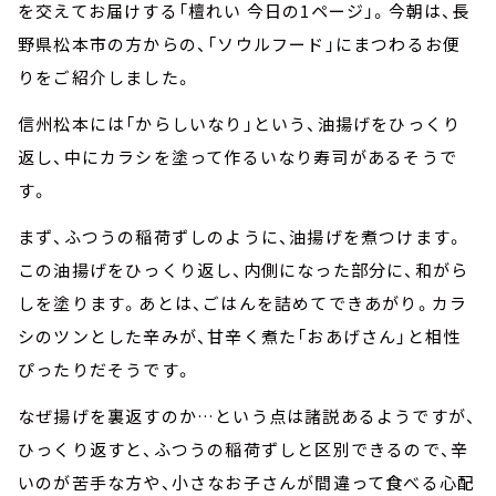
お知らせ
を交えてお届けする「檀れい 今日の1ページ」。今朝は、長
イベント・グッズ
野県松本市の方からの、「ソウルフード」にまつわるお便
YouTube
りをご紹介しました。
会社情報
信州松本には「からしいなり」という、油揚げをひっくり
返し、中にカラシを塗って作るいなり寿司があるそうで
す。
まず、ふつうの稲荷ずしのように、油揚げを煮つけます。
この油揚げをひっくり返し、内側になった部分に、和がら
しを塗ります。あとは、ごはんを詰めてできあがり。カラ
シのツンとした辛みが、
甘辛く煮た
「おあげさん」と相性
ぴったりだそうです。
なぜ揚げを裏返すのか…という点は諸説あるようですが、
ひっくり返すと、ふつうの稲荷ずしと区別できるので、辛
いのが苦手な方や、小さなお子さんが間違って食べる心配