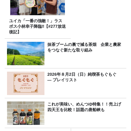
ユイカ「一番の強敵！」ラス
ボス小林幸子降臨‼【#277放送
後記】
抹茶ブームの裏で減る茶畑 企業と農家
をつなぐ新たな取り組み
2026年８月2日（日）純喫茶もぐもぐ
― プレイリスト
これが美味い、めんつゆ特集！！売上げ
四天王を比較！話題の唐船峡も