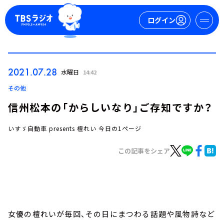
ログイン
マイページ
2021.07.28
水曜日
14:42
新規会員登録
ログイン
その他
信州松本の「からしいなり」ご存知ですか？
いすゞ自動車 presents 檀れい 今日の1ページ
この記事をシェア
今日の番組表
週間番組表
トピックス
女優の檀れいが毎回、その日にまつわる話題や風物詩など
TBS Podcast