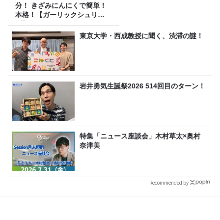
分！ きざみにんにくで簡単！
本格！【ガーリックシュリン
プ】 桃屋のかんたんレシピ
東京大学・西成教授に聞く、渋滞の謎！
岩井勇気生誕祭2026 514回目のターン！
特集「ニュース座談会」木村草太×奥村
奈津美
Recommended by