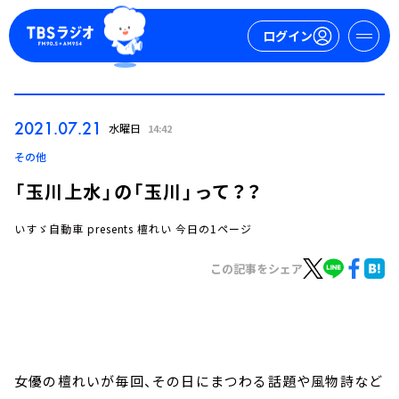
ログイン
マイページ
2021.07.21
水曜日
14:42
新規会員登録
ログイン
その他
「玉川上水」の「玉川」って？？
いすゞ自動車 presents 檀れい 今日の1ページ
この記事をシェア
今日の番組表
週間番組表
トピックス
女優の檀れいが毎回、その日にまつわる話題や風物詩など
TBS Podcast