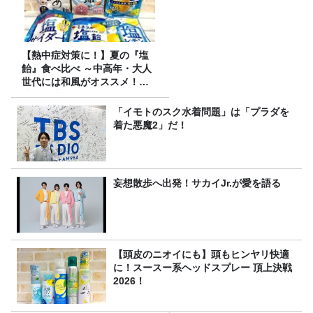
【熱中症対策に！】夏の『塩
飴』食べ比べ ～中高年・大人
世代には和風がオススメ！
味・食感・機能性いろいろ！
～
「イモトのスク水着問題」は「プラダを
着た悪魔2」だ！
妄想散歩へ出発！サカイJr.が愛を語る
【頭皮のニオイにも】頭もヒンヤリ快適
に！スースー系ヘッドスプレー 頂上決戦
2026！