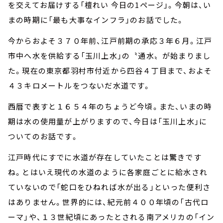
お知らせ
を交えてお届けする「檀れい 今日の1ページ」。今朝は、い
イベント・グッズ
まの時期に「最も大事なインフラ」のお話でした。
YouTube
会社情報
今からおよそ３７０年前、江戸前期の承応３年６月。江戸
市中へ水を供給する「玉川上水」の〝通水〟が始まりまし
た。現在の東京都羽村市付近から四谷４丁目まで、およそ
４３キロメートルをつないだ水道です。
西暦で表すと１６５４年のちょうど今頃。また、いまの時
期は水の使用量が上がりますので、今日は「玉川上水」に
ついてのお話です。
江戸時代にすでに水道が存在していたことは驚きです
ね。とはいえ現代の水道のように各家庭ごとに給水され
ていないので「蛇口をひねれば水が出る」といった便利さ
はありません。世界的には、紀元前４００年頃の「古代ロ
ーマ」や、１３世紀頃にあったとされる南アメリカの「イン