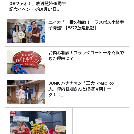
DEワァオ！』放送開始45周年
記念イベントが10月17日
（土）に開催決定！本日より
FC先行受付スタート！
ユイカ「一番の強敵！」ラスボス小林幸
子降臨‼【#277放送後記】
お悩み相談！ブラックコーヒーを克服で
きた理由は？
JUNK バナナマン「三大“小MC”の一
人、陣内智則さんとほぼ同期トー
ク！！」