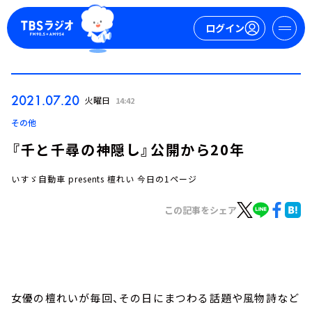
ログイン
マイページ
2021.07.20
火曜日
14:42
新規会員登録
ログイン
その他
『千と千尋の神隠し』公開から20年
いすゞ自動車 presents 檀れい 今日の1ページ
この記事をシェア
今日の番組表
週間番組表
トピックス
女優の檀れいが毎回、その日にまつわる話題や風物詩など
TBS Podcast