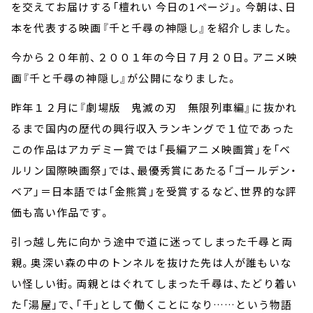
お知らせ
を交えてお届けする「檀れい 今日の1ページ」。今朝は、日
イベント・グッズ
本を代表する映画『千と千尋の神隠し』を紹介しました。
YouTube
会社情報
今から２０年前、２００１年の今日７月２０日。アニメ映
画『千と千尋の神隠し』が公開になりました。
昨年１２月に『劇場版 鬼滅の刃 無限列車編』に抜かれ
るまで国内の歴代の興行収入ランキングで１位であった
この作品はアカデミー賞では「長編アニメ映画賞」を「ベ
ルリン国際映画祭」では、最優秀賞にあたる「ゴールデン・
ベア」＝日本語では「金熊賞」を受賞するなど、世界的な評
価も高い作品です。
引っ越し先に向かう途中で道に迷ってしまった千尋と両
親。奥深い森の中のトンネルを抜けた先は人が誰もいな
い怪しい街。両親とはぐれてしまった千尋は、たどり着い
た「湯屋」で、「千」として働くことになり……という物語