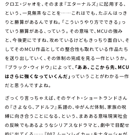
クロエ・ジャオを、そのまま『エターナルズ』に起用する、
という、一見無茶なことを……これはでも、たぶんはっき
りと勝算があるんですね。「こういうやり方でできる」っ
ていう勝算がある、っていう。その意味で、MCUの強み
と、今後更にですね、攻めているけどもきっちり面白い、そ
してそのMCU作品としての整合性も取れている作品たち
を送り出していく、その体制の完成を見る一作というか。
『ブラック・ウィドウ』によって、
「ああ、ここから先、MCU
はさらに強くなっていくんだ」
っていうことがわかる一作
だと思うんですよね。
ざっくり言っちゃえば、そのケイト・ショートランドさん
の『さよなら、アドルフ』系譜の、ゆがんだ体制、家族の呪
縛に向き合うことになる、という、まあある意味現実社会
の反映でもあるようなシリアスなドラマと、劇中で目配せ
的に出てくる……『007 ムーンレイカー』をナターシャが