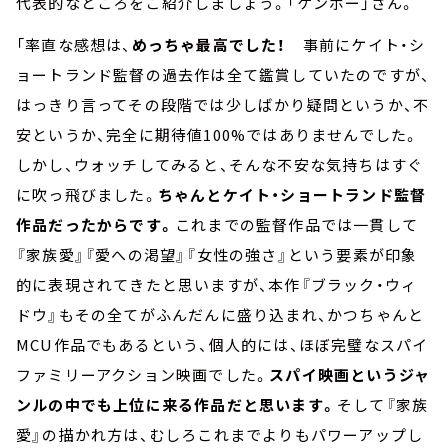
代表的なところをご紹介しましょう。「ケンボー」さん。
「率直な感想は、
めっちゃ最高でした！
事前にケイト・シ
ョートランド監督の過去作は全て鑑賞していたのですが、
はっきり言ってその段階では少しばかり疑問というか、不
安というか、完全に期待値100%ではありませんでした。
しかし、ウォッチしてみると、そんな不安な気持ちはすぐ
に吹っ飛びました。
ちゃんとケイト・ショートランド監督
作品だったからです。
これまでの監督作品では一貫して
『家族愛』『愛への渇望』『女性の強さ』という要素が印象
的に表現されてきたと思いますが、本作『ブラック・ウィ
ドウ』もその全てがふんだんに盛り込まれ、かつちゃんと
MCU作品でもあるという、個人的には、ほぼ完璧なスパイ
ファミリーアクション映画でした。
スパイ映画というジャ
ンルの中でも上位に来る作品だと思います。
そして『家族
愛』の描かれ方は、むしろこれまでよりもパワーアップし