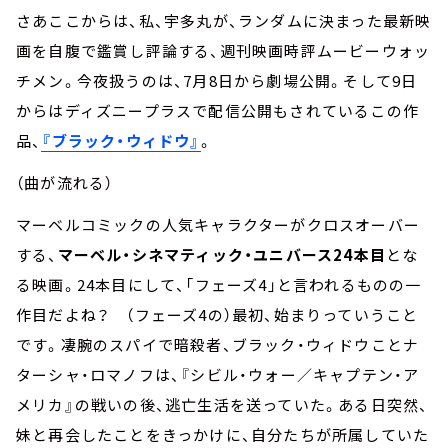
さあここからは、私、宇多丸が、ランダムに決まった最新映
画を自腹で鑑賞し評論する、週刊映画時評ムービーウォッ
チメン。今夜扱うのは、7月8日から劇場公開。そして9日
からはディズニープラスで配信公開もされているこの作
品、
『ブラック・ウィドウ』
。
（曲が流れる）
マーベルコミックの人気キャラクターがクロスオーバー
する、
マーベル・シネマティック・ユニバース24本目
とな
る映画。24本目にして、「フェーズ4」と言われるものの一
作目だよね？ （フェーズ4の）最初、始まりっていうこと
です。凄腕のスパイで暗殺者、ブラック・ウィドウことナ
ターシャ・ロマノフは、『シビル・ウォー／キャプテン・ア
メリカ』の戦いの後、逃亡生活を送っていた。ある日突然、
妹と再会したことをきっかけに、自分たちが所属していた