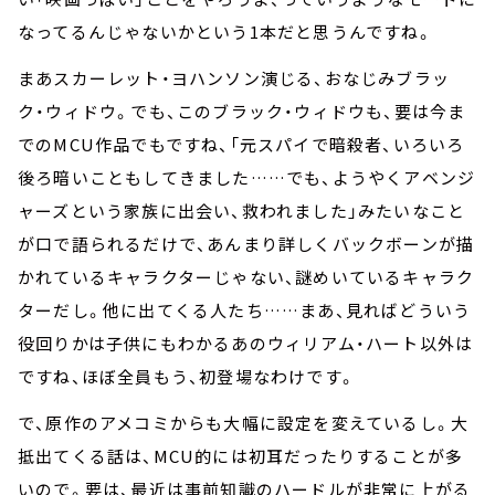
なってるんじゃないかという1本だと思うんですね。
まあスカーレット・ヨハンソン演じる、おなじみブラッ
ク・ウィドウ。でも、このブラック・ウィドウも、要は今ま
でのMCU作品でもですね、「元スパイで暗殺者、いろいろ
後ろ暗いこともしてきました……でも、ようやくアベンジ
ャーズという家族に出会い、救われました」みたいなこと
が口で語られるだけで、あんまり詳しくバックボーンが描
かれているキャラクターじゃない、謎めいているキャラク
ターだし。他に出てくる人たち……まあ、見ればどういう
役回りかは子供にもわかるあのウィリアム・ハート以外は
ですね、ほぼ全員もう、初登場なわけです。
で、原作のアメコミからも大幅に設定を変えているし。大
抵出てくる話は、MCU的には初耳だったりすることが多
いので。要は、最近は事前知識のハードルが非常に上がる