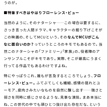
うのが。
■特筆すべきはやはりフローレンス・ピュー
当然のように、そのナターシャ……この場合は要するに、
さっき言った人間ドラマ、キャラクターの掘り下げこそが
この映画の、そしてMCUという、その
なんでMCUがこん
なに面白いのか？
っていうところのキモでもあるので。当
然このナターシャの「ファミリー」「家族」の、役者陣のア
ンサンブルこそがキモであり。実際、そこが最高にうまく
行ってる作品でもあるわけですよね。
特にやっぱりこれ、誰もが言及するところでしょう、
フロ
ーレンス・ピュー。
ふてぶてしくも繊細、感情の揺れとユ
ーモア、皮肉さみたいなものを自然に醸し出す……強さと
弱さを同時に感じさせるような、見事な演技。まあ本当に
ね、この世代の中でも頭ひとつ抜け出た存在だな、という