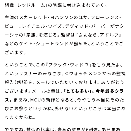
組織「レッドルーム」の陰謀に巻き込まれていく。
主演のスカーレット・ヨハンソンのほか、フローレンス・
ピュー、レイチェル・ワイズ、デヴィッド・バーバーがナタ
ーシャの「家族」を演じる。監督は『さよなら、アドルフ』
などのケイト・ショートランドが務めた、ということでご
ざいます。
ということで、この『ブラック・ウィドウ』をもう見たよ、
というリスナーのみなさま、＜ウォッチメン＞からの監視
報告（感想）を、メールでいただいております。ありがとう
ございます。メールの量は、
「とても多い」。今年最多クラ
ス。
まあね、MCUの新作となると、今やもう本当にそのた
びにお祭りというかね、外せないというところは本当にあ
りますからね。
でですね、賛否の比率は、褒めの意見が6割強。あらまあ、