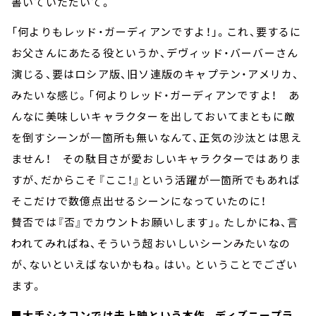
書いていただいて。
「何よりもレッド・ガーディアンですよ！」。これ、要するに
お父さんにあたる役というか、デヴィッド・バーバーさん
演じる、要はロシア版、旧ソ連版のキャプテン・アメリカ、
みたいな感じ。「何よりレッド・ガーディアンですよ！ あ
んなに美味しいキャラクターを出しておいてまともに敵
を倒すシーンが一箇所も無いなんて、正気の沙汰とは思え
ません！ その駄目さが愛おしいキャラクターではありま
すが、だからこそ『ここ！』という活躍が一箇所でもあれば
そこだけで数億点出せるシーンになっていたのに！
賛否では『否』でカウントお願いします」。たしかにね、言
われてみればね、そういう超おいしいシーンみたいなの
が、ないといえばないかもね。はい。ということでござい
ます。
■大手シネコンでは未上映という本作。ディズニープラ