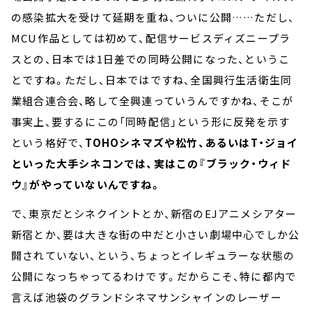
の感染拡大を受けて延期を重ね、ついに公開……ただし、
MCU作品としては初めて、配信サービスディズニープラ
スとの、日本では1日差での同時公開になった、というこ
とですね。ただし、日本ではですね、全国興行生活衛生同
業組合連合会、略して全興連っていうんですかね、そこが
事実上、要するにこの「同時配信」という形に反発を示す
という格好で、
TOHOシネマズや松竹、あるいはT・ジョイ
といった大手シネコンでは、実はこの『ブラック・ウィド
ウ』がやっていないんですね。
で、東京だとシネクイントとか、新宿のEJアニメシアター
新宿とか、要は大きな街の中だと小さい劇場中心でしか公
開されていない、という、ちょっとイレギュラーな状態の
公開になっちゃってるわけです。だからこそ、特に都内で
言えば池袋のグランドシネマサンシャインのレーザー