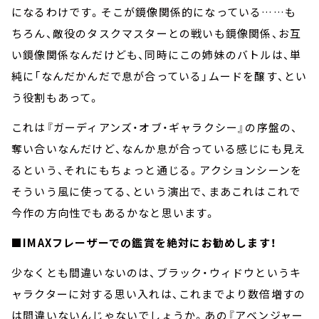
になるわけです。そこが鏡像関係的になっている……も
ちろん、敵役のタスクマスターとの戦いも鏡像関係、お互
い鏡像関係なんだけども、同時にこの姉妹のバトルは、単
純に「なんだかんだで息が合っている」ムードを醸す、とい
う役割もあって。
これは『ガーディアンズ・オブ・ギャラクシー』の序盤の、
奪い合いなんだけど、なんか息が合っている感じにも見え
るという、それにもちょっと通じる。アクションシーンを
そういう風に使ってる、という演出で、まあこれはこれで
今作の方向性でもあるかなと思います。
■
IMAXフレーザーでの鑑賞を絶対にお勧めします！
少なくとも間違いないのは、ブラック・ウィドウというキ
ャラクターに対する思い入れは、これまでより数倍増すの
は間違いないんじゃないでしょうか。あの『アベンジャー