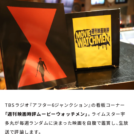
お知らせ
イベント・グッズ
YouTube
会社情報
TBSラジオ『アフター6ジャンクション』の看板コーナー
「週刊映画時評ムービーウォッチメン」
。ライムスター宇
多丸が毎週ランダムに決まった映画を自腹で鑑賞し、生放
送で評論します。