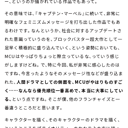
ー、というのが描かれている作品でもあって。
その意味では、『キャプテン・マーベル』に続いて、非常に
明確なフェミニズムメッセージを打ち出した作品でもあ
るわけです。なんというか、社会に対するアップデートさ
れた意識っていうのを、ブロックバスター超大作として一
足早く積極的に盛り込んでいく、という姿勢においても、
MCUはやっぱりちょっと際立っているな、っていう感じ
がしますけどね。で、特に今回、私が非常に感心したのは
ですね、今言ったようなそのメッセージ性などが盛り込ま
れた、
人間ドラマとしての側面を、MCUがやはりものすご
く……なんなら優先順位一番高めで、本当に大事にしてい
る、
という点ですね。そこが僕、他のフランチャイズと一
番違うところだと思います。
キャラクターを描く、そのキャラクターのドラマを描く、