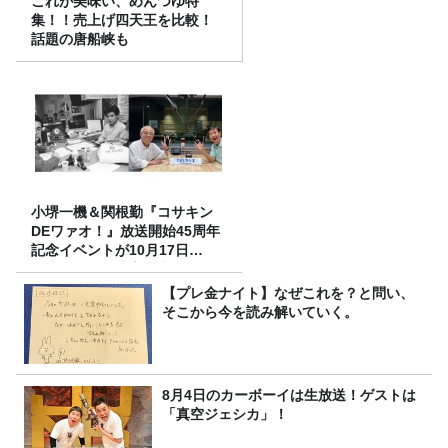
これが美味い、めんつゆ特
集！！売上げ四天王を比較！
話題の唐船峡も
小堺一機＆関根勤『コサキン
DEワァオ！』放送開始45周年
記念イベントが10月17日
（土）に開催決定！本日より
FC先行受付スタート！
【プレ金ナイト】なぜこれを？と問い、
そこから今を読み解いていく。
8月4日のカーボーイは生放送！ゲストは
「真空ジェシカ」！