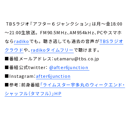
TBSラジオ『アフター６ジャンクション』は月～金18:00
～21:00生放送。 FM90.5MHz、AM954kHz、PCやスマホ
なら
radiko
でも。 聴き逃しても過去の音声が
TBSラジオ
クラウド
や、
radikoタイムフリー
で聴けます。
■番組メールアドレス：utamaru@tbs.co.jp
■番組公式twitter：
@after6junction
■Instagram：
after6junction
■参考：前身番組
「ライムスター宇多丸のウィークエンド・
シャッフル（タマフル）」HP