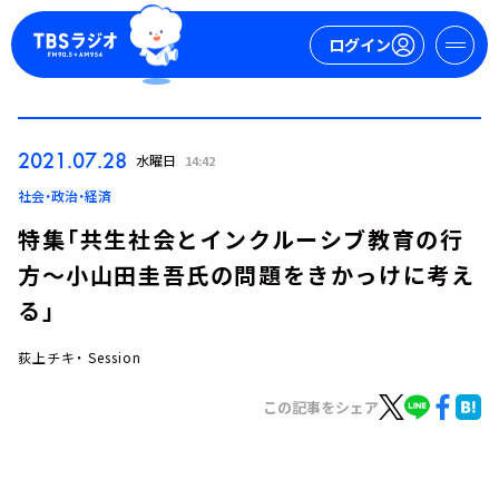
ログイン
マイページ
2021.07.28
水曜日
14:42
新規会員登録
ログイン
社会・政治・経済
特集「共生社会とインクルーシブ教育の行
方～小山田圭吾氏の問題をきかっけに考え
る」
荻上チキ・ Session
今日の番組表
この記事をシェア
週間番組表
トピックス
TBS Podcast