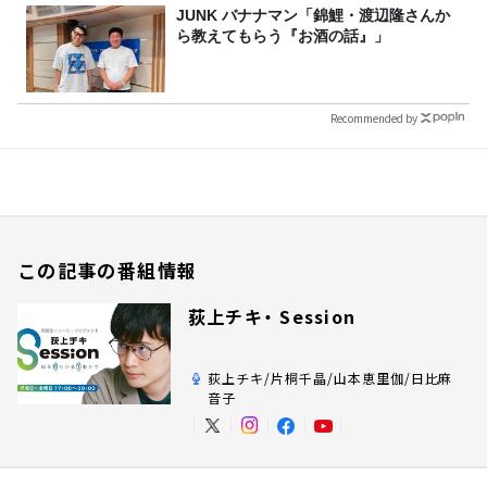
JUNK バナナマン「錦鯉・渡辺隆さんか
ら教えてもらう『お酒の話』」
Recommended by
この記事の番組情報
荻上チキ・ Session
荻上チキ/片桐千晶/山本恵里伽/日比麻
音子