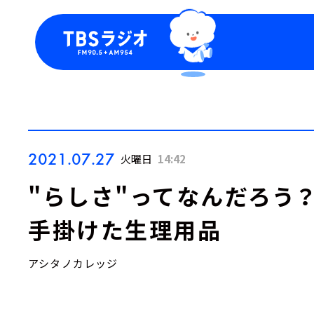
今日の番組表
トピッ
週間番組表
TBS
Podca
お知ら
2021.07.27
火曜日
14:42
"らしさ"ってなんだろう
手掛けた生理用品
アシタノカレッジ