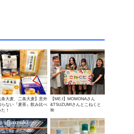
六条大麦、二条大麦】意外
【ME:I】MOMONAさん
知らない『麦茶』飲み比べ
&TSUZUMIさんとこねくと
みた！
🌺