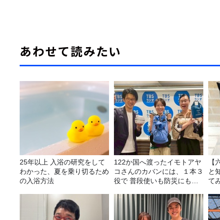
あわせて読みたい
25年以上 入浴の研究をして
122か国へ渡ったイモトアヤ
【
わかった、夏を乗り切るため
コさんのカバンには、１本３
と
の入浴方法
役で 普段使いも防災にもな
て
る最強の棒が入っていた！