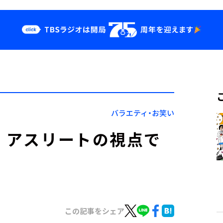
クス
イベント・グッ
ズ
st
YouTube
せ
会社情報
バラエティ・お笑い
？ アスリートの視点で
この記事をシェア