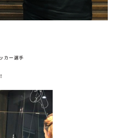
サッカー選手
！