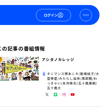
ログイン
この記事の番組情報
アシタノカレッジ
キニマンス塚本ニキ/能條桃子/大
空幸星/みたらし加奈/黒部睦/わ
っきゃい/永井陽右/五十嵐美樹/
五十嵐大