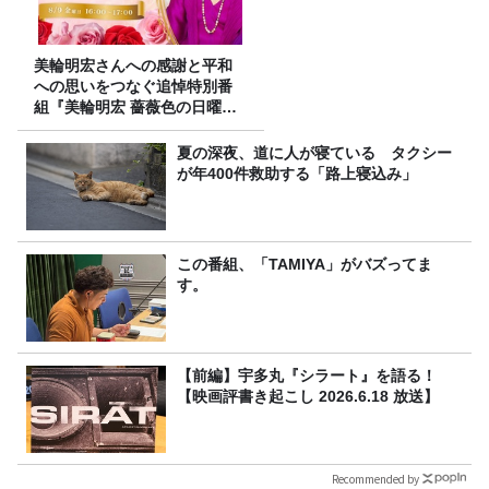
美輪明宏さんへの感謝と平和
への思いをつなぐ追悼特別番
組『美輪明宏 薔薇色の日曜日
～ごきげんよう、ルンルン
～』8/9（日）16時放送
夏の深夜、道に人が寝ている タクシー
が年400件救助する「路上寝込み」
この番組、「TAMIYA」がバズってま
す。
【前編】宇多丸『シラート』を語る！
【映画評書き起こし 2026.6.18 放送】
Recommended by