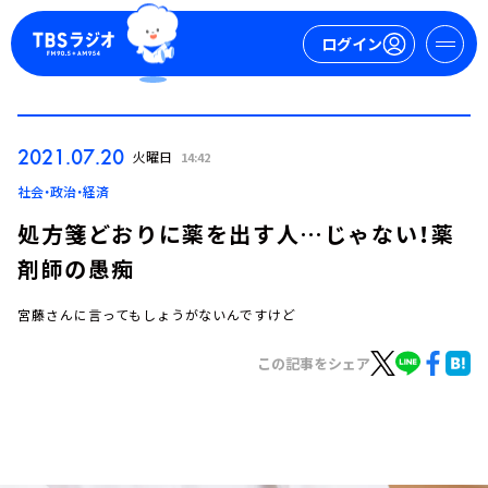
ログイン
マイページ
2021.07.20
火曜日
14:42
新規会員登録
ログイン
社会・政治・経済
処方箋どおりに薬を出す人…じゃない！薬
剤師の愚痴
宮藤さんに言ってもしょうがないんですけど
この記事をシェア
今日の番組表
週間番組表
トピックス
TBS Podcast