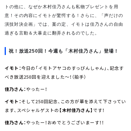
トの他に、なぜか木村佳乃さんも私物プレゼントを用
意！その内容にイモトが驚愕する！さらに、「声だけの
演技対決企画」では、案の定、イモトは佳乃さんの自由
過ぎる言動＆大暴走に翻弄されるのでした。
祝！放送250回！今週も「木村佳乃さん」登場！
イモト：
今日の「イモトアヤコのすっぴんしゃん」、記念す
べき放送250回を迎えました～！（拍手）
佳乃さん：
やったー！
イモト：
そして250回記念、この方が華を添えて下さってい
ます、スペシャルゲストの
【木村佳乃さん】
です！
佳乃さん：
やったー！おめでとうございまーす！！