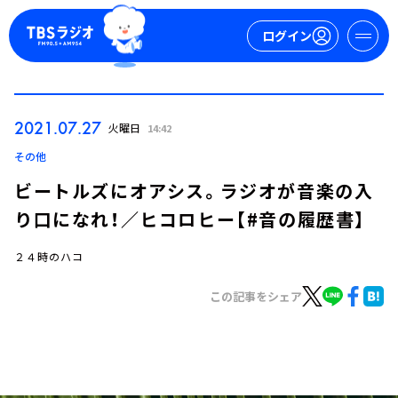
ログイン
マイページ
2021.07.27
火曜日
14:42
新規会員登録
ログイン
その他
ビートルズにオアシス。ラジオが音楽の入
り口になれ！／ヒコロヒー【#音の履歴書】
２４時のハコ
この記事をシェア
今日の番組表
週間番組表
トピックス
TBS Podcast