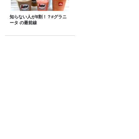
知らない人が8割！？#グラニ
ータ の最前線
タイヤの空気圧は〇〇くらいの硬さがベ
スト!? 榎本温子さん
小堺一機＆関根勤『コサキンDEワァ
オ！』放送開始45周年記念イベントが10
月17日（土）に開催決定！本日よりFC先
行受付スタート！
【あの‘プチプチ‘が社名に！】プチプチ
を潰してから捨てる？そのまま潰さずに
捨てる？
Recommended by