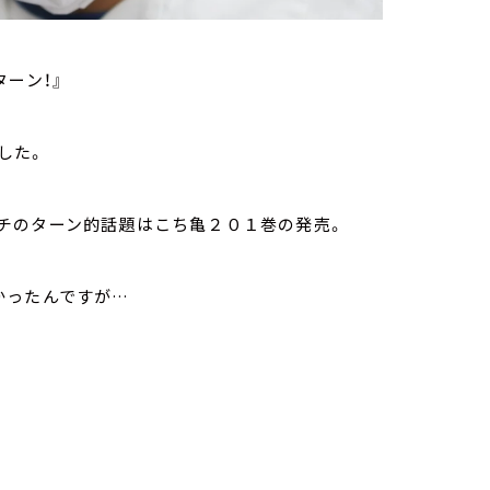
ーン！』
した。
チのターン的話題はこち亀２０１巻の発売。
かったんですが…