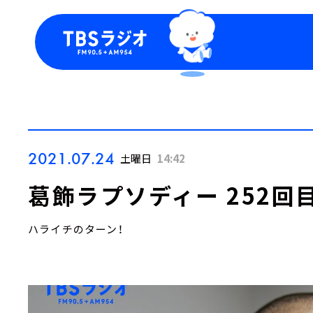
今日の番組表
トピッ
週間番組表
TBS
Podca
お知ら
2021.07.24
土曜日
14:42
葛飾ラプソディー 252回
ハライチのターン！