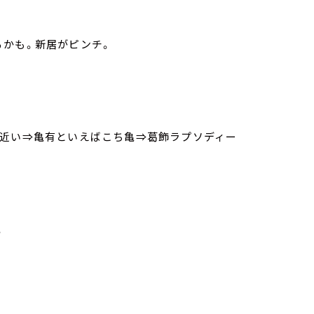
るかも。新居がピンチ。
に近い⇒亀有といえばこち亀⇒葛飾ラプソディー
。