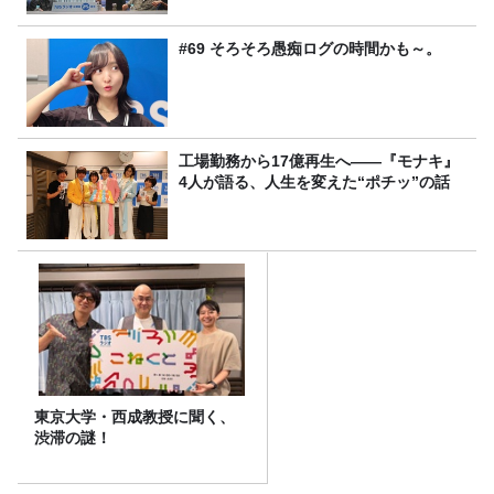
#69 そろそろ愚痴ログの時間かも～。
工場勤務から17億再生へ——『モナキ』
4人が語る、人生を変えた“ポチッ”の話
東京大学・西成教授に聞く、
渋滞の謎！