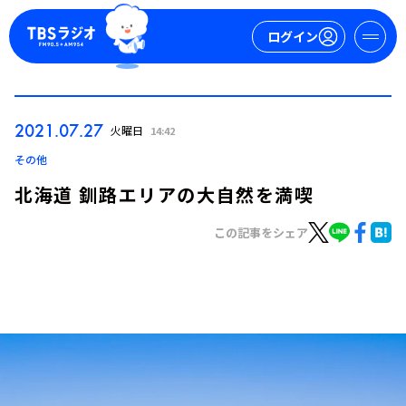
ログイン
マイページ
2021.07.27
火曜日
14:42
新規会員登録
ログイン
その他
北海道 釧路エリアの大自然を満喫
この記事をシェア
今日の番組表
週間番組表
トピックス
TBS Podcast