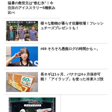
猛暑の救世主は“飲む氷”！今
注目のアイススラリー5種飲み
比べ
様々な動物が暮らす佐藤牧場！フレッシ
ュチーズプレゼントも！
#69 そろそろ愚痴ログの時間かも～。
長ネギは1ヶ月、バナナは4ヶ月保存可
能！「アイラップ」を使った冷凍スゴ技