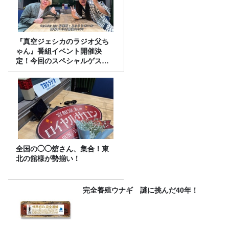
『真空ジェシカのラジオ父ち
ゃん』番組イベント開催決
定！今回のスペシャルゲスト
は、タカアンドトシ！
全国の◯◯舘さん、集合！東
北の舘様が勢揃い！
完全養殖ウナギ 謎に挑んだ40年！