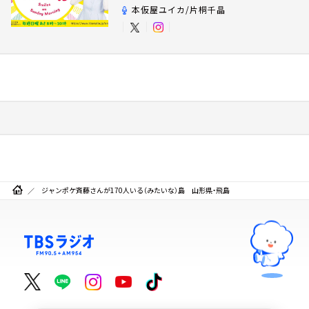
本仮屋ユイカ/片桐千晶
ジャンポケ斉藤さんが170人いる（みたいな）島 山形県・飛島