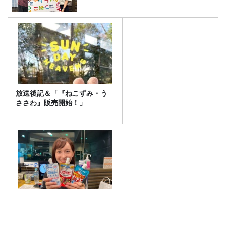
放送後記＆「『ねこずみ・う
ささわ』販売開始！」
猛暑の救世主は“飲む氷”！今
注目のアイススラリー5種飲み
比べ