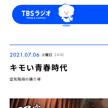
今日の番組表
トピッ
週間番組表
TBS
Podca
お知ら
2021.07.06
火曜日
14:42
キモい青春時代
空気階段の踊り場