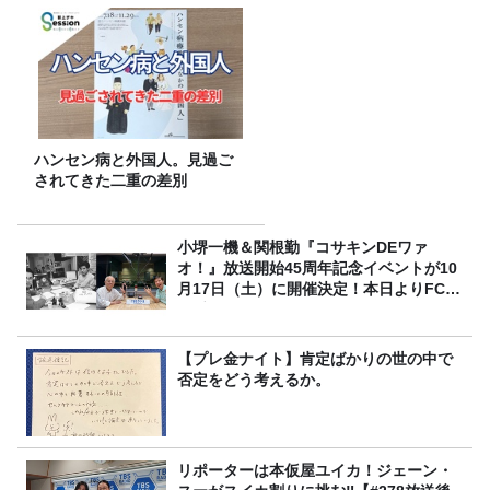
ハンセン病と外国人。見過ご
されてきた二重の差別
小堺一機＆関根勤『コサキンDEワァ
オ！』放送開始45周年記念イベントが10
月17日（土）に開催決定！本日よりFC先
行受付スタート！
【プレ金ナイト】肯定ばかりの世の中で
否定をどう考えるか。
リポーターは本仮屋ユイカ！ジェーン・