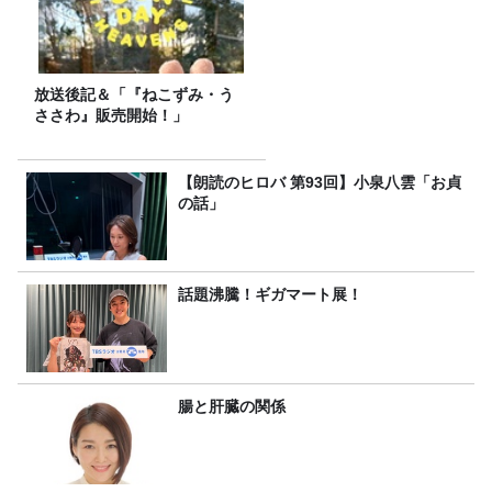
放送後記＆「『ねこずみ・う
ささわ』販売開始！」
【朗読のヒロバ 第93回】小泉八雲「お貞
の話」
話題沸騰！ギガマート展！
腸と肝臓の関係