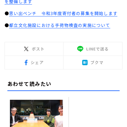
を整備します
●
思い出ベンチ 令和3年度寄付者の募集を開始します
●
都立文化施設における手荷物検査の実施について
ポスト
LINEで送る
シェア
ブクマ
あわせて読みたい