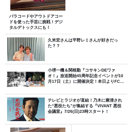
パラコードやアウトドアコー
ドを使った手芸に挑戦！デジ
タルデトックスにも！
久米宏さんは平野レミさんが好きだっ
た？？
小堺一機＆関根勤『コサキンDEワァ
オ！』放送開始45周年記念イベントが10
月17日（土）に開催決定！本日よりFC先
行受付スタート！
テレビとラジオが直結！乃木に粛清され
た“悪役たち”が集結する『VIVANT 悪役
会議室』7/26(日)23時スタート！