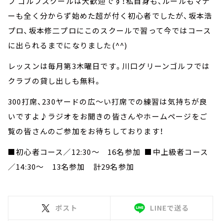
フ ゴルフスクールは大歓迎です！私自身も、ルールもマナ
ーも全く分からず始めた超が付く初心者でしたが、坂本浩
プロ、坂本修二プロにこのスクールで習って今ではコース
に出られるまでになりました(^^)
レッスンは毎月第3木曜日です。川口グリーンゴルフでは
クラブの貸し出しも無料。
300打席、230ヤードの広～い打席での練習は気持ちが良
いですよ♪ラジオをお聞きの皆さんやホームページをご
覧の皆さんのご参加をお待ちしております！
■初心者コース／12:30～ 16名参加 ■中上級者コース
／14:30～ 13名参加 計29名参加
ポスト
LINEで送る