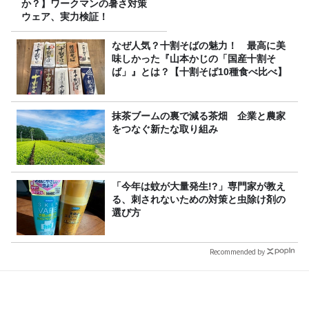
か？】ワークマンの暑さ対策
ウェア、実力検証！
なぜ人気？十割そばの魅力！ 最高に美
味しかった『山本かじの「国産十割そ
ば」』とは？【十割そば10種食べ比べ】
抹茶ブームの裏で減る茶畑 企業と農家
をつなぐ新たな取り組み
「今年は蚊が大量発生!?」専門家が教え
る、刺されないための対策と虫除け剤の
選び方
Recommended by