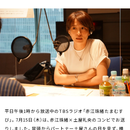
お知らせ
イベント・グッズ
YouTube
会社情報
平日午後1時から放送中のTBSラジオ「赤江珠緒たまむす
び」。7月15日（木）は、赤江珠緒×土屋礼央のコンビでお送
りしました。冒頭からパートナー土屋さんの目を見ず、横