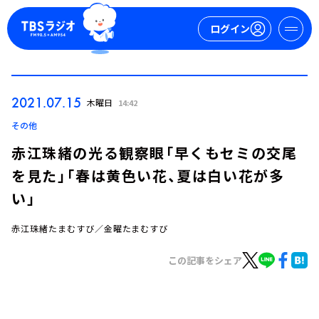
ログイン
マイページ
2021.07.15
木曜日
14:42
新規会員登録
ログイン
その他
赤江珠緒の光る観察眼「早くもセミの交尾
を見た」「春は黄色い花、夏は白い花が多
い」
赤江珠緒たまむすび／金曜たまむすび
今日の番組表
この記事をシェア
週間番組表
トピックス
TBS Podcast