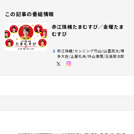
この記事の番組情報
赤江珠緒たまむすび／金曜たま
むすび
赤江珠緒/カンニング竹山/山里亮太/博
多大吉/土屋礼央/外山惠理/玉袋筋太郎