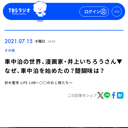
ログイン
マイページ
2021.07.15
木曜日
14:42
新規会員登録
ログイン
その他
車中泊の世界、漫画家・井上いちろうさん▼
なぜ、車中泊を始めたの？醍醐味は？
鈴木聖奈 LIFE LAB～○○のおじ様たち～
この記事をシェア
今日の番組表
週間番組表
トピックス
TBS Podcast