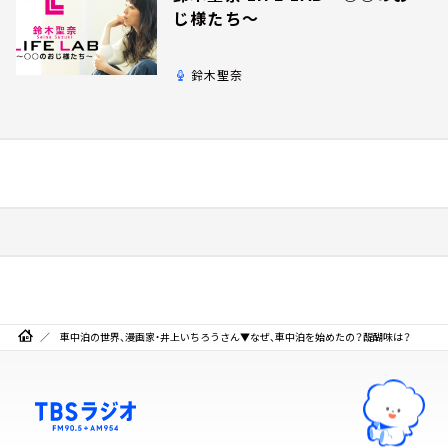
じ様たち～
鈴木聖奈
車中泊の世界、漫画家・井上いちろうさん▼なぜ、車中泊を始めたの？醍醐味は？