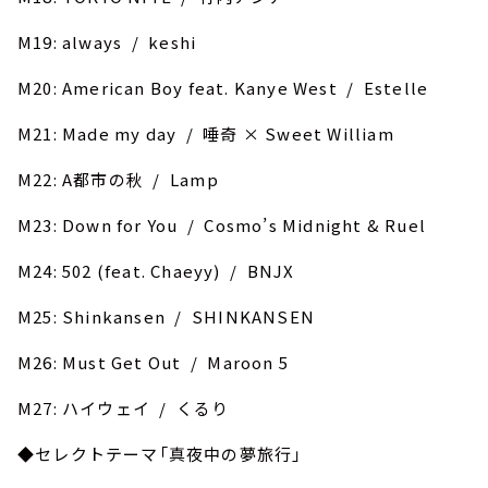
M19: always / keshi
M20: American Boy feat. Kanye West / Estelle
M21: Made my day / 唾奇 × Sweet William
M22: A都市の秋 / Lamp
M23: Down for You / Cosmo’s Midnight & Ruel
M24: 502 (feat. Chaeyy) / BNJX
M25: Shinkansen / SHINKANSEN
M26: Must Get Out / Maroon 5
M27: ハイウェイ / くるり
◆セレクトテーマ「真夜中の夢旅行」