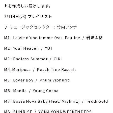
トを作成しお届けします。
7月14日(水) プレイリスト
♪ ミュージックセレクター: 竹内アンナ
M1: ‎La vie d’une femme feat. Pauline / 岩崎太整
M2: Your Heaven / YUI
M3: Endless Summer / CIKI
M4: Mariposa / Peach Tree Rascals
M5: Lover Boy / Phum Viphurit
M6: Manila / Young Cocoa
M7: Bossa Nova Baby (feat. Mi$hnrz) / Teddi Gold
M8: SUNRISE / YONA YONA WEEKENDERS