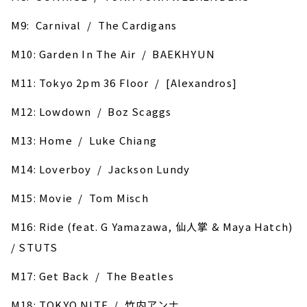
M9: Carnival / The Cardigans
M10: Garden In The Air / BAEKHYUN
M11: Tokyo 2pm 36 Floor / [Alexandros]
M12: Lowdown / Boz Scaggs
M13: Home / Luke Chiang
M14: Loverboy / Jackson Lundy
M15: Movie / Tom Misch
M16: Ride (feat. G Yamazawa, 仙人掌 & Maya Hatch)
/ STUTS
M17: Get Back / The Beatles
M18: TOKYO NITE / 竹内アンナ