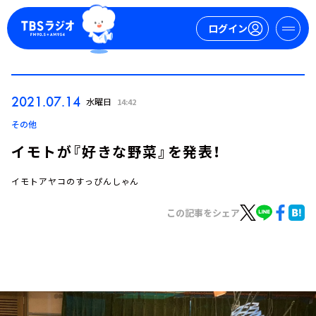
ログイン
マイページ
2021.07.14
水曜日
14:42
新規会員登録
ログイン
その他
イモトが『好きな野菜』を発表！
イモトアヤコのすっぴんしゃん
この記事をシェア
今日の番組表
週間番組表
トピックス
TBS Podcast