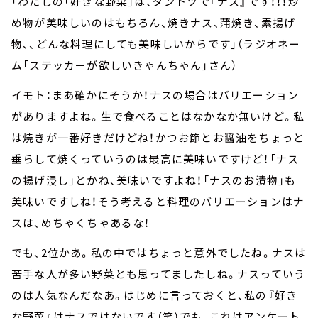
「わたしの「好きな野菜」は、ダントツで『ナス』です！！！炒
め物が美味しいのはもちろん、焼きナス、蒲焼き、素揚げ
物、、どんな料理にしても美味しいからです」（ラジオネー
ム「ステッカーが欲しいきゃんちゃん」さん）
イモト：まあ確かにそうか！ナスの場合はバリエーション
がありますよね。生で食べることはなかなか無いけど。私
は焼きが一番好きだけどね！かつお節とお醤油をちょっと
垂らして焼くっていうのは最高に美味いですけど！「ナス
の揚げ浸し」とかね、美味いですよね！「ナスのお漬物」も
美味いですしね！そう考えると料理のバリエーションはナ
スは、めちゃくちゃあるな！
でも、2位かあ。私の中ではちょっと意外でしたね。ナスは
苦手な人が多い野菜とも思ってましたしね。ナスっていう
のは人気なんだなあ。はじめに言っておくと、私の『好き
な野菜』はナスではないです（笑）でも、これはアンケート