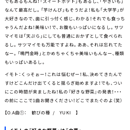
でもあるもんね！「スイートポテト」もあるし、「やきいも」
なんて最高だし。「芋けんぴ」もそうだよ！私も「大学芋」が
大好きなので、歯に引っ付く感じ、わかる！それでも食っち
ゃうんだよね！美味い！で、お腹もいっぱいになるし。サツ
マイモは「天ぷら」にしても普通におかずとして食べられ
るし。サツマイモも万能ですよね。ああ、それは忘れてた
なー。「鳴門金時」とかめちゃくちゃ美味いもんなー、種類
もいっぱいあるし。
イモト：くっそぉー！これは悩むぜー！私、決めてきたんで
すけどこんだけ出てくると揺らぎ始めますよ！でも、つい
にこの時間が来ましたね！私の『好きな野菜』の発表！・・・
の前にここで1曲お聞きください！どこでまたぐのよ（笑）
【O.A曲①： 歓びの種 / YUKI 】