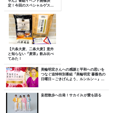
ゃん』番組イベント開催決
定！今回のスペシャルゲスト
は、タカアンドトシ！
【六条大麦、二条大麦】意外
と知らない『麦茶』飲み比べ
てみた！
美輪明宏さんへの感謝と平和への思いを
つなぐ追悼特別番組『美輪明宏 薔薇色の
日曜日～ごきげんよう、ルンルン～』
8/9（日）16時放送
妄想散歩へ出発！サカイJr.が愛を語る