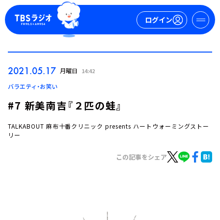
ログイン
マイページ
2021.05.17
月曜日
14:42
新規会員登録
ログイン
バラエティ・お笑い
#7 新美南吉『２匹の蛙』
TALKABOUT 麻布十番クリニック presents ハートウォーミングストー
リー
この記事をシェア
今日の番組表
週間番組表
トピックス
TBS Podcast