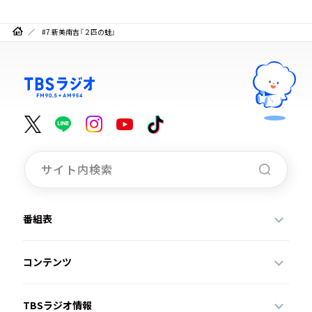
#7 新美南吉『２匹の蛙』
番組表
コンテンツ
TBSラジオ情報