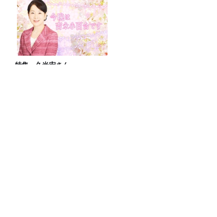
特集 久米宏さん
長ネギは1ヶ月、バナナは4ヶ月保存可
能！「アイラップ」を使った冷凍スゴ技
俳優・高橋健介が1日2回配信する
Podcast番組『高橋健介のえ～えむぴ～
えむ』始まります
ダウ90000・蓮見翔が斬る！「ラジオ流
行ってない」発言の真意