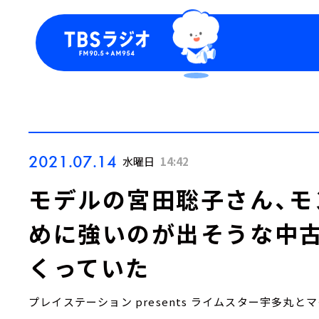
今日の番組表
トピッ
週間番組表
TBS
Podca
お知ら
2021.07.14
水曜日
14:42
モデルの宮田聡子さん、モ
めに強いのが出そうな中古
くっていた
プレイステーション presents ライムスター宇多丸と