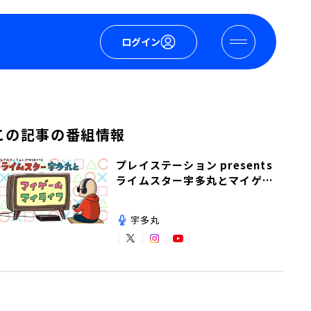
ログイン
この記事の番組情報
プレイステーション presents
ライムスター宇多丸とマイゲー
ム・マイライフ
宇多丸