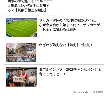
南米の海で起こる”エルニーニ
ョ現象”はなぜ日本に影響す
る？【気象予報士が解説】
サッカーW杯の「3分間の給水タイム」、
なぜ今大会から始まった？ サッカーが
「お金」に変わる仕組み
わざわざ備えない【備え】で防災！
ダブルインパクト2026チャンピオン！滝
音にこねくと！！
Recommended by