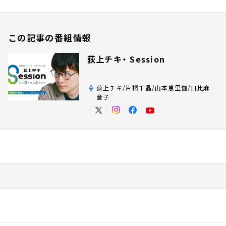
この記事の番組情報
荻上チキ・ Session
荻上チキ/片桐千晶/山本恵里伽/日比麻
音子