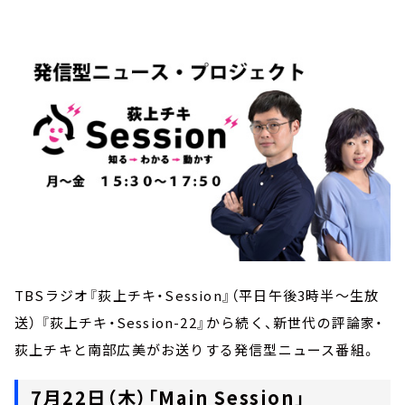
お知らせ
イベント・グッズ
YouTube
会社情報
TBSラジオ『荻上チキ・Session』（平日午後3時半～生放
送） 『荻上チキ・Session-22』から続く、新世代の評論家・
荻上チキと南部広美がお送りする発信型ニュース番組。
7月22日（木）「Main Session」