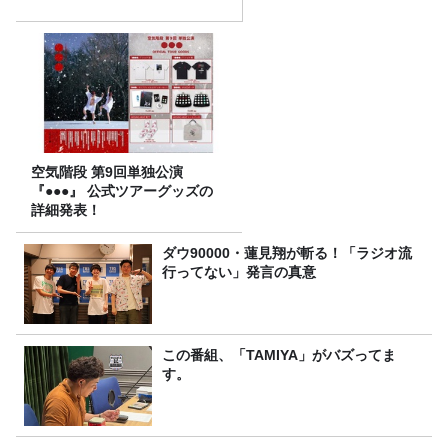
空気階段 第9回単独公演
『●●●』 公式ツアーグッズの
詳細発表！
ダウ90000・蓮見翔が斬る！「ラジオ流
行ってない」発言の真意
この番組、「TAMIYA」がバズってま
す。