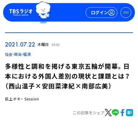
ログイン
マイページ
2021.07.22
木曜日
14:42
新規会員登録
ログイン
社会・政治・経済
多様性と調和を掲げる東京五輪が開幕。日
本における外国人差別の現状と課題とは？
（西山温子×安田菜津紀×南部広美）
荻上チキ・ Session
今日の番組表
この記事をシェア
週間番組表
トピックス
TBS Podcast