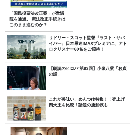
「国民投票法改正案」が衆議
院を通過。 憲法改正手続きは
このまま進むのか？
リドリー・スコット監督『ラスト・サバ
イバー』日本最速IMAXプレミアに、アト
ロクリスナー60名をご招待！
【朗読のヒロバ 第93回】小泉八雲「お貞
の話」
これが美味い、めんつゆ特集！！売上げ
四天王を比較！話題の唐船峡も