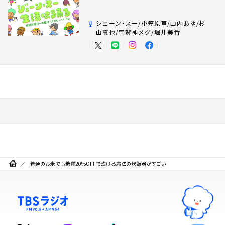
ジェーン・スー/小笠原亘/山内あゆ/杉
山真也/宇賀神メグ/堀井美香
普通のお米でも糖質20%OFFで炊ける魔法の炊飯器がすごい