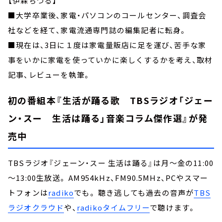
【伊森ちづる】
■大学卒業後、家電・パソコンのコールセンター、調査会
社などを経て、家電流通専門誌の編集記者に転身。
■現在は、3日に１度は家電量販店に足を運び、苦手な家
事をいかに家電を使っていかに楽しくするかを考え、取材
記事、レビューを執筆。
初の番組本『生活が踊る歌 TBSラジオ「ジェー
ン・スー 生活は踊る」音楽コラム傑作選』が発
売中
TBSラジオ『ジェーン・スー 生活は踊る』は月～金の11:00
～13:00生放送。 AM954kHz、FM90.5MHz、PCやスマー
トフォンは
radiko
でも。 聴き逃しても過去の音声が
TBS
ラジオクラウド
や、
radikoタイムフリー
で聴けます。