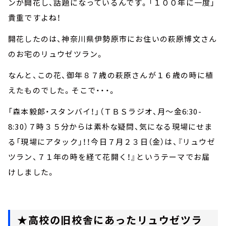
ンが開花し、話題になっているんです。「１００年に一度」
貴重ですよね！
開花したのは、神奈川県伊勢原市にお住いの萩原博文さん
のお宅のリュウゼツラン。
なんと、この花、御年８７歳の萩原さんが１６歳の時に植
えたものでした。そこで・・・。
「森本毅郎・スタンバイ！」（ＴＢＳラジオ、月～金6:30-
8:30）７時３５分からは素朴な疑問、気になる現場にせま
る「現場にアタック」！！今日７月２３日（金）は、『リュウゼ
ツラン、７１年の時を経て花開く！』というテーマでお届
けしました。
★高校の旧校舎にあったリュウゼツラ