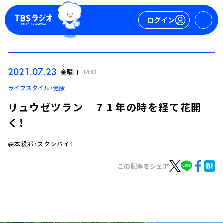
ログイン
マイページ
2021.07.23
金曜日
14:42
新規会員登録
ログイン
ライフスタイル・健康
リュウゼツラン ７１年の時を経て花開
く！
森本毅郎・スタンバイ！
この記事をシェア
今日の番組表
週間番組表
トピックス
TBS Podcast