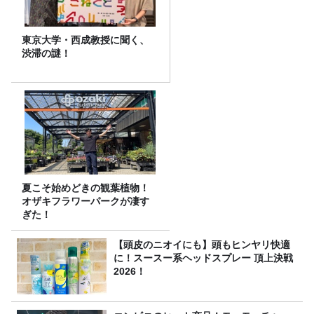
東京大学・西成教授に聞く、
渋滞の謎！
夏こそ始めどきの観葉植物！
オザキフラワーパークが凄す
ぎた！
【頭皮のニオイにも】頭もヒンヤリ快適
に！スースー系ヘッドスプレー 頂上決戦
2026！