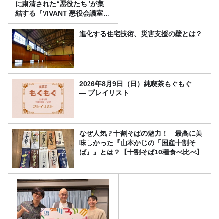
に粛清された“悪役たち”が集
結する『VIVANT 悪役会議室』
7/26(日)23時スタート！
進化する住宅技術、災害支援の壁とは？
2026年8月9日（日）純喫茶もぐもぐ
― プレイリスト
なぜ人気？十割そばの魅力！ 最高に美
味しかった『山本かじの「国産十割そ
ば」』とは？【十割そば10種食べ比べ】